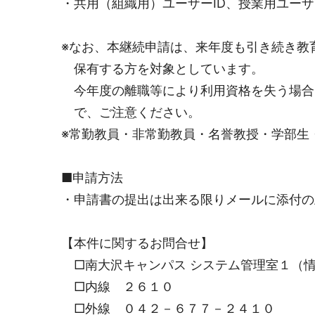
・共用（組織用）ユーザーID、授業用ユーザ
※なお、本継続申請は、来年度も引き続き教
保有する方を対象としています。
今年度の離職等により利用資格を失う場合
で、ご注意ください。
※常勤教員・非常勤教員・名誉教授・学部生
■申請方法
・申請書の提出は出来る限りメールに添付の
【本件に関するお問合せ】
□南大沢キャンパス システム管理室１（
□内線 ２６１０
□外線 ０４２－６７７－２４１０