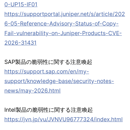
0-UP15-IF01
https://supportportal.juniper.net/s/article/202
6-05-Reference-Advisory-Status-of-Copy-
Fail-vulnerability-on-Juniper-Products-CVE-
2026-31431
SAP製品の脆弱性に関する注意喚起
https://support.sap.com/en/my-
support/knowledge-base/security-notes-
news/may-2026.html
Intel製品の脆弱性に関する注意喚起
https://jvn.jp/vu/JVNVU96777324/index.html