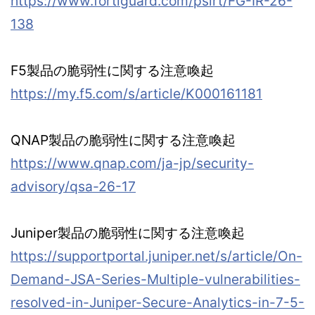
https://www.fortiguard.com/psirt/FG-IR-26-
138
F5製品の脆弱性に関する注意喚起
https://my.f5.com/s/article/K000161181
QNAP製品の脆弱性に関する注意喚起
https://www.qnap.com/ja-jp/security-
advisory/qsa-26-17
Juniper製品の脆弱性に関する注意喚起
https://supportportal.juniper.net/s/article/On-
Demand-JSA-Series-Multiple-vulnerabilities-
resolved-in-Juniper-Secure-Analytics-in-7-5-