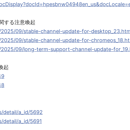
c/docDisplay?docId=hpesbnw04948en_us&docLocale=
弱性に関する注意喚起
/2025/09/stable-channel-update-for-desktop_23.htm
/2025/09/stable-channel-update-for-chromeos_18.h
/2025/09/long-term-support-channel-update-for_19.
意喚起
49
48
/detail/a_id/5692
/detail/a_id/5691