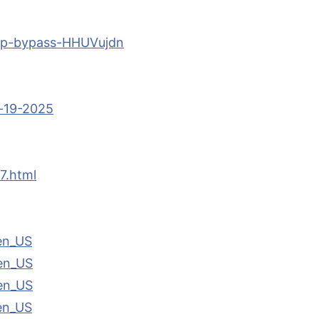
snmp-bypass-HHUVujdn
r-19-2025
7.html
en_US
en_US
en_US
en_US