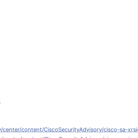
9
2
ty/center/content/CiscoSecurityAdvisory/cisco-sa-x