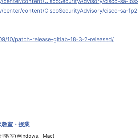
ty/center/content/CiscoSecurityAdvisory/cisco-sa-i
ty/center/content/CiscoSecurityAdvisory/cisco-sa-f
09/10/patch-release-gitlab-18-3-2-released/
沢教室・授業
教室(Windows、Mac)