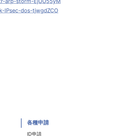
osxr-arp-storm-EjUU55yM
p2k-IPsec-dos-tjwgdZCO
各種申請
ID申請