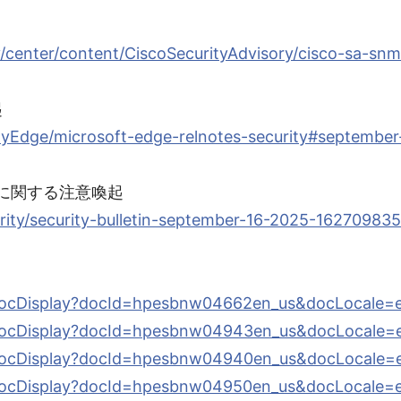
ty/center/content/CiscoSecurityAdvisory/cisco-sa-
起
loyEdge/microsoft-edge-relnotes-security#septembe
性に関する注意喚起
curity/security-bulletin-september-16-2025-162709835
c/docDisplay?docId=hpesbnw04662en_us&docLocale=
c/docDisplay?docId=hpesbnw04943en_us&docLocale=
c/docDisplay?docId=hpesbnw04940en_us&docLocale=
c/docDisplay?docId=hpesbnw04950en_us&docLocale=