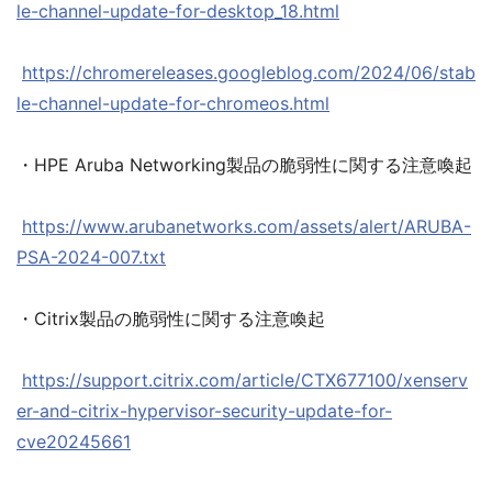
le-channel-update-for-desktop_18.html
https://chromereleases.googleblog.com/2024/06/stab
le-channel-update-for-chromeos.html
・HPE Aruba Networking製品の脆弱性に関する注意喚起
https://www.arubanetworks.com/assets/alert/ARUBA-
PSA-2024-007.txt
・Citrix製品の脆弱性に関する注意喚起
https://support.citrix.com/article/CTX677100/xenserv
er-and-citrix-hypervisor-security-update-for-
cve20245661