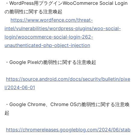
・WordPress用プラグインWooCommerce Social Login
の脆弱性に関する注意喚起
https://www.wordfence.com/threat-
intel/vulnerabilities/wordpress-plugins/woo-social-
login/woocommerce-social-login-262-
unauthenticated-php-object-injection
・Google Pixelの脆弱性に関する注意喚起
https://source.android.com/docs/security/bulletin/pixe
l/2024-06-01
・Google Chrome、Chrome OSの脆弱性に関する注意喚
起
https://chromereleases.googleblog.com/2024/06/stab